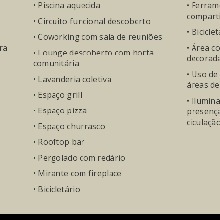
• Piscina aquecida
• Ferram
compart
• Circuito funcional descoberto
• Bicicl
• Coworking com sala de reuniões
ra
• Área c
• Lounge descoberto com horta
decorad
comunitária
• Uso de
• Lavanderia coletiva
áreas d
• Espaço grill
• Ilumin
• Espaço pizza
presenç
ciculaçã
• Espaço churrasco
• Rooftop bar
• Pergolado com redário
• Mirante com fireplace
• Bicicletário