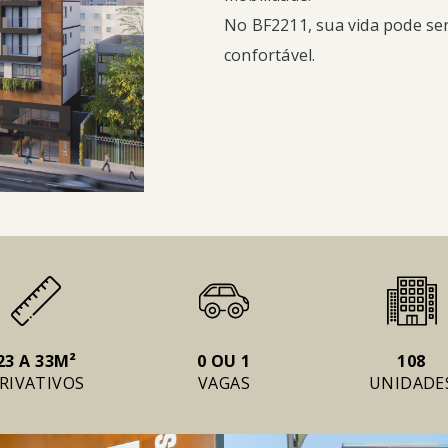
No BF2211, sua vida pode ser
confortável.
23 A 33M²
0 OU 1
108
RIVATIVOS
VAGAS
UNIDADE