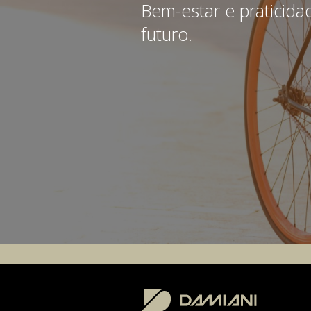
Bem-estar e praticid
futuro.