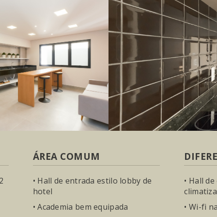
ÁREA COMUM
DIFER
2
• Hall de entrada estilo lobby de
• Hall d
hotel
climatiz
• Academia bem equipada
• Wi-fi n