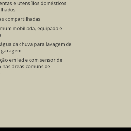
entas e utensílios domésticos
ilhados
etas compartilhadas
omum mobiliada, equipada e
a
 água da chuva para lavagem de
e garagem
ação em led e com sensor de
a nas áreas comuns de
o